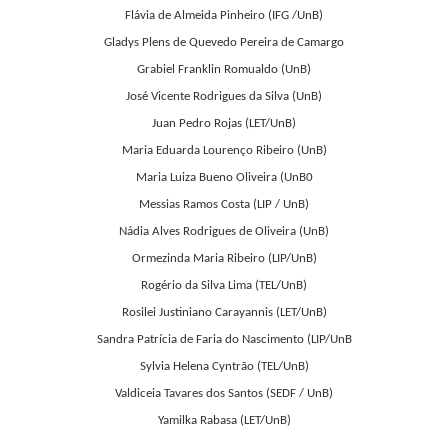
Flávia de Almeida Pinheiro (IFG /UnB)
Gladys Plens de Quevedo Pereira de Camargo
Grabiel Franklin Romualdo (UnB)
José Vicente Rodrigues da Silva
(UnB)
Juan Pedro Rojas (LET/UnB)
Maria Eduarda Lourenço Ribeiro (UnB)
Maria Luiza Bueno Oliveira (UnB0
Messias Ramos Costa (LIP / UnB)
Nádia Alves Rodrigues de Oliveira (UnB)
Ormezinda Maria Ribeiro (LIP/UnB)
Rogério da Silva Lima (TEL/UnB)
Rosilei Justiniano Carayannis (LET/UnB)
Sandra Patrícia de Faria do Nascimento (LIP/UnB
Sylvia Helena Cyntrão (TEL/UnB)
Valdiceia Tavares dos Santos
(SEDF / UnB)
Yamilka Rabasa (LET/UnB)