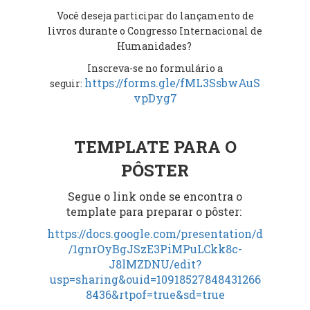
Você deseja participar do lançamento de
livros durante o Congresso Internacional de
Humanidades?
Inscreva-se no formulário a
https://forms.gle/fML3SsbwAuS
seguir:
vpDyg7
TEMPLATE PARA O
PÔSTER
Segue o link onde se encontra o
template para preparar o pôster:
https://docs.google.com/presentation/d
/1gnrOyBgJSzE3PiMPuLCkk8c-
J8lMZDNU/edit?
usp=sharing&ouid=10918527848431266
8436&rtpof=true&sd=true