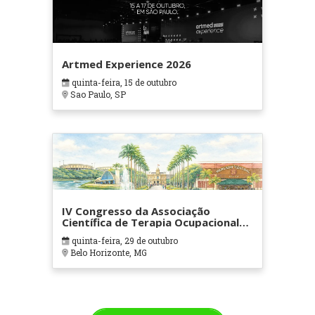
Artmed Experience 2026
quinta-feira, 15 de outubro
Sao Paulo, SP
IV Congresso da Associação
Científica de Terapia Ocupacional
em Contextos Hospitalares e
quinta-feira, 29 de outubro
Cuidados Paliativos - ATOHOSP
Belo Horizonte, MG