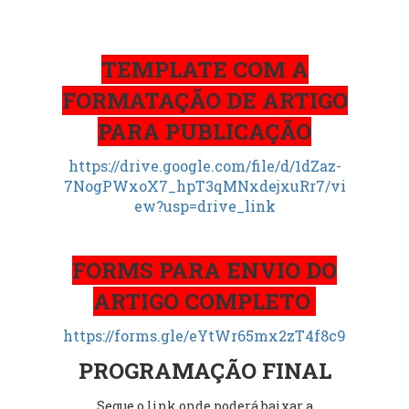
TEMPLATE COM A
FORMATAÇÃO DE ARTIGO
PARA PUBLICAÇÃO
https://drive.google.com/file/d/1dZaz-
7NogPWxoX7_hpT3qMNxdejxuRr7/vi
ew?usp=drive_link
FORMS PARA ENVIO DO
ARTIGO COMPLETO
https://forms.gle/eYtWr65mx2zT4f8c9
PROGRAMAÇÃO FINAL
Segue o link onde poderá baixar a