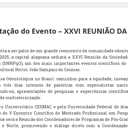
tação do Evento – XXVI REUNIÃO D
olta a ser palco de um grande reencontro da comunidade odontol
2025, a capital alagoana sediará a XXVI Reunião da Sociedad
 (SNNPqO), um dos mais importantes eventos científicos do 
Cultural Reitor João Sampaio do Cesmac.
a Odontológica no Brasil: caminhos para a equidade, inovaçã
 três dias intensos de palestras com especialistas nacio
ands-on, apresentações de pesquisas e experiências científic
de confraternização.
ro Universitário CESMAC e pela Universidade Federal de Alag
 do V Encontro Científico do Mestrado Profissional em Pes
ue será a Reunião dos Coordenadores de Programas de Pós-Gr
e e Norte, promovendo o diálogo direto com a Coordenaçã