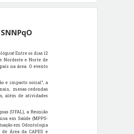
A SNNPqO
ógica! Entre os dias 12
e Nordeste e Norte de
país na área. O evento
o e impacto social”, a
nais, mesas-redondas
as, além de atividades
oas (UFAL), a Reunião
quisa em Saúde (MPPS-
aduação em Odontologia
o de Área da CAPES e