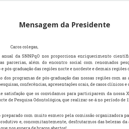
Mensagem da Presidente
Caros colegas,
o anual da SNNPqO nos proporciona enriquecimento científi
s parcerias, além do encontro social com renomados pesqu
 e pós-graduação das regiões norte e nordeste e demais regiões d
o dos programas de pós-graduação das nossas regiões com as 
esquisas, conferências, apresentações orais, de casos clínicos e 
de satisfação que os convidamos para participarem da nossa 
rte de Pesquisa Odontológica, que realizar-se-á no período de 
do preparado com muito esmero pela comissão organizadora pa
produtivo e, concomitantemente, desfrutarmos das belezas da 
 que nos espera de braços abertos!