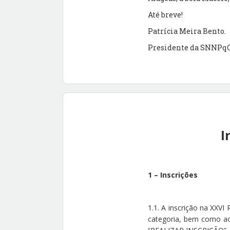
Até breve!
Patrícia Meira Bento.
Presidente da SNNPq
I
1 – Inscrições
1.1. A inscrição na XXV
categoria, bem como ao 