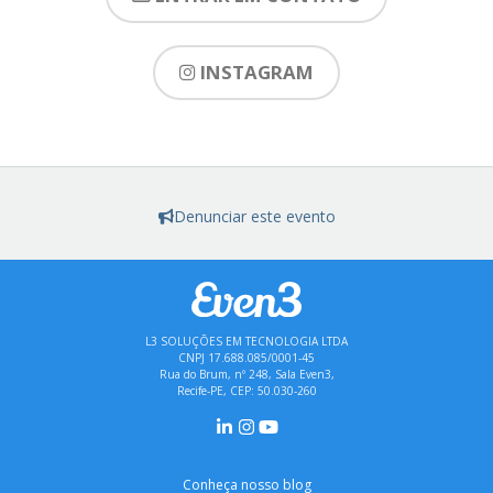
INSTAGRAM
Denunciar este evento
L3 SOLUÇÕES EM TECNOLOGIA LTDA
CNPJ 17.688.085/0001-45
Rua do Brum, nº 248, Sala Even3,
Recife-PE, CEP: 50.030-260
Conheça nosso blog