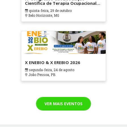
Científica de Terapia Ocupacional
em Contextos Hospitalares e
quinta-feira, 29 de outubro
Cuidados Paliativos - ATOHOSP
Belo Horizonte, MG
X ENEBIO & X EREBIO 2026
segunda-feira, 24 de agosto
João Pessoa, PB
VER MAIS EVENTOS