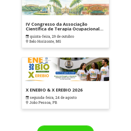
IV Congresso da Associação
Científica de Terapia Ocupacional
em Contextos Hospitalares e
quinta-feira, 29 de outubro
Cuidados Paliativos - ATOHOSP
Belo Horizonte, MG
X ENEBIO & X EREBIO 2026
segunda-feira, 24 de agosto
João Pessoa, PB