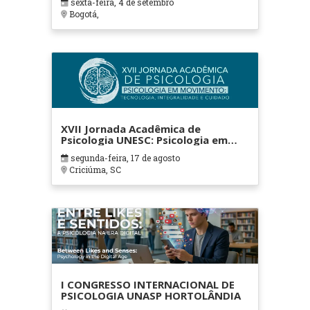
sexta-feira, 4 de setembro
Bogotá,
XVII Jornada Acadêmica de
Psicologia UNESC: Psicologia em
movimento: tecnologia,
segunda-feira, 17 de agosto
integralidade e cuidado
Criciúma, SC
I CONGRESSO INTERNACIONAL DE
PSICOLOGIA UNASP HORTOLÂNDIA