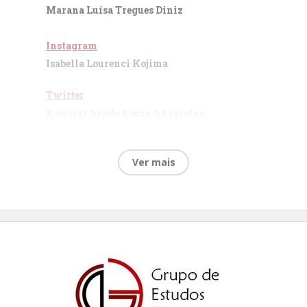
Marana Luísa Tregues Diniz
Instagram
Isabella Lourenci Kojima
Twitter
Kamilat Ariele Souza Akinlotan
Facebook
Bárbara Luquetti Tavares
Ver mais
Tatiele Novais Silva
Blog
Vanessa Pompone da Silva
Apoio Técnico
Juliana Beatriz Prates de Almeida
Vinícius Fernandes do Carmo