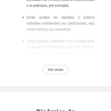
e as palestras, por exemplo.
Serão aceitos no máximo 5 (cinco)
trabalhos submetidos por participante, seja
como autor(a) ou coautor(a).
Todo trabalho submetido será avaliado pela
Comissão de Pareceristas do XIV EPEM,
a qual utilizará um formulário específico
para analisar o trabalho e emitir a decisão
de avaliação.
Ver mais
É prerrogativa dos Coordenadores de
Eixos deslocarem um trabalho submetido
ao seu Eixo para um outro Eixo, caso o
coordenador entenda que o trabalho não
atende as características do Eixo para o
qual originalmente foi enviado, e de forma