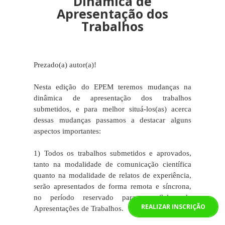
Dinâmica de
mais adequada pode ser avaliado em um
Apresentação dos
outro Eixo.
Trabalhos
Somente será aceito o trabalho que estiver
de acordo com as normas detalhadas
nos
templates
, e o arquivo a ser submetido
Prezado(a) autor(a)!
não deve ser superior a 10 Mb.
Nesta edição do EPEM teremos mudanças na
dinâmica de apresentação dos trabalhos
O trabalho aprovado deverá ser
submetidos, e para melhor situá-los(as) acerca
apresentado em uma das Salas de
dessas mudanças passamos a destacar alguns
Apresentações de Trabalhos. A relação dos
aspectos importantes:
trabalhos, separados por Sala, será
divulgada com antecedência na página do
1) Todos os trabalhos submetidos e aprovados,
evento. Ressaltamos que para que o
tanto na modalidade de comunicação científica
trabalho seja publicado nos Anais do XIV
quanto na modalidade de relatos de experiência,
EPEM é obrigatório que ele tenha sido
serão apresentados de forma remota e síncrona,
apresentado na Sala indicada.
no período reservado para as Salas de
REALIZAR INSCRIÇÃO
Apresentações de Trabalhos.
A submissão de trabalho poderá ser feita para as