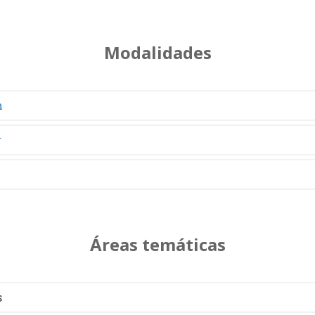
Modalidades
m
r
Áreas temáticas
s