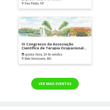
Sao Paulo, SP
IV Congresso da Associação
Científica de Terapia Ocupacional
em Contextos Hospitalares e
quinta-feira, 29 de outubro
Cuidados Paliativos - ATOHOSP
Belo Horizonte, MG
VER MAIS EVENTOS