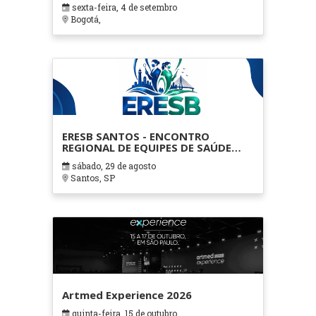
sexta-feira, 4 de setembro
Bogotá,
ERESB SANTOS - ENCONTRO
REGIONAL DE EQUIPES DE SAÚDE
BUCAL DE SANTOS E REGIÃO
sábado, 29 de agosto
METROPOLITANA BAIXADA
Santos, SP
SANTISTA
Artmed Experience 2026
quinta-feira, 15 de outubro