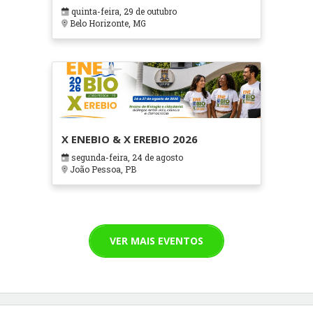
em Contextos Hospitalares e
quinta-feira, 29 de outubro
Cuidados Paliativos - ATOHOSP
Belo Horizonte, MG
X ENEBIO & X EREBIO 2026
segunda-feira, 24 de agosto
João Pessoa, PB
VER MAIS EVENTOS