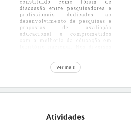
constituído como fórum de
discussão entre pesquisadores e
profissionais dedicados ao
desenvolvimento de pesquisas e
propostas de avaliação
educacional e comprometidos
com a melhoria da educação em
território nacional. Nos diversos
encontros já organizados pela
Associação, os temas discutidos
dialogaram com o princípio
Ver mais
constitucional do direito à
educação de qualidade.
No entanto, após 30 anos da
promulgação da Constituição,
surge a necessidade de
redimensionar o desafio da
Atividades
qualidade, considerando os
avanços e limites das políticas