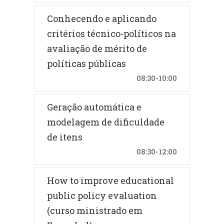
Conhecendo e aplicando
Além das conferências, a X
Reunião da ABAVE contará, em
critérios técnico-políticos na
sua programação, com minicursos
avaliação de mérito de
e apresentações de trabalhos e
políticas públicas
pôsteres, possibilitando a
divulgação da produção científica
08:30-10:00
e o intercâmbio de experiências e
informações entre pesquisadores,
Geração automática e
docentes e estudantes de
diferentes áreas do
modelagem de dificuldade
conhecimento, interessados em
de itens
avaliação educacional.
08:30-12:00
Convidamos a todos os
interessados nos desafios a serem
How to improve educational
enfrentados atualmente na busca
public policy evaluation
pela qualidade educativa, a
(curso ministrado em
participar da X Reunião da
ABAVE, a realizar-se em São