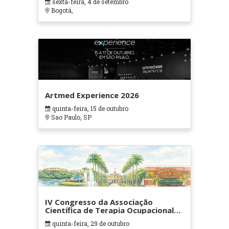
sexta-feira, 4 de setembro
Bogotá,
Artmed Experience 2026
quinta-feira, 15 de outubro
Sao Paulo, SP
IV Congresso da Associação
Científica de Terapia Ocupacional
em Contextos Hospitalares e
quinta-feira, 29 de outubro
Cuidados Paliativos - ATOHOSP