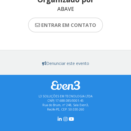
ABAVE
ENTRAR EM CONTATO
Denunciar este evento
L3 SOLUÇÕES EM TECNOLOGIA LTDA
CNPJ 17.688.085/0001-45
Rua do Brum, nº 248, Sala Even3,
Recife-PE, CEP: 50.030-260