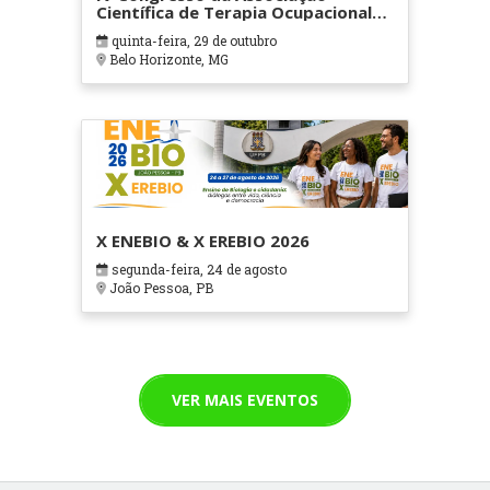
Científica de Terapia Ocupacional
em Contextos Hospitalares e
quinta-feira, 29 de outubro
Cuidados Paliativos - ATOHOSP
Belo Horizonte, MG
X ENEBIO & X EREBIO 2026
segunda-feira, 24 de agosto
João Pessoa, PB
VER MAIS EVENTOS