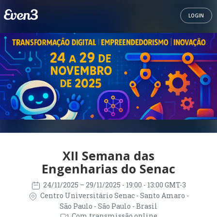
LOGIN
XII Semana das
Engenharias do Senac
24/11/2025
– 29/11/2025
- 19:00 - 13:00 GMT-3
Centro Universitário Senac - Santo Amaro -
São Paulo - São Paulo - Brasil
Com transmissão online