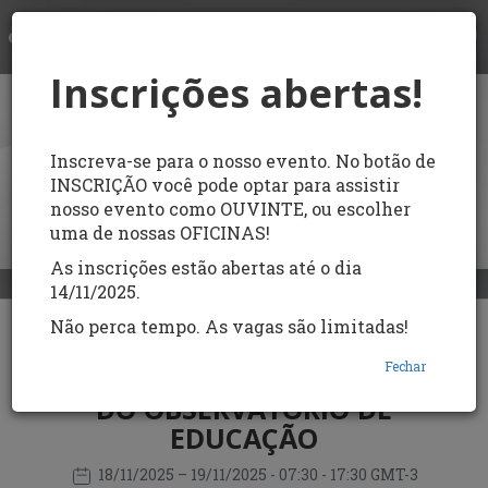
LOGIN
Inscrições abertas!
Inscreva-se para o nosso evento. No botão de
INSCRIÇÃO você pode optar para assistir
nosso evento como OUVINTE, ou escolher
uma de nossas OFICINAS!
As inscrições estão abertas até o dia
14/11/2025.
Não perca tempo. As vagas são limitadas!
X ENCONTRO DO
Fechar
PROGRAMA DE EXTENSÃO
DO OBSERVATÓRIO DE
EDUCAÇÃO
18/11/2025
– 19/11/2025
- 07:30 - 17:30 GMT-3