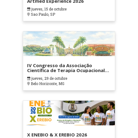
Artmed Experience 2026
jueves, 15 de octubre
Sao Paulo, SP
IV Congresso da Associação
Científica de Terapia Ocupacional
em Contextos Hospitalares e
jueves, 29 de octubre
Cuidados Paliativos - ATOHOSP
Belo Horizonte, MG
X ENEBIO & X EREBIO 2026