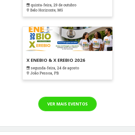
em Contextos Hospitalares e
quinta-feira, 29 de outubro
Cuidados Paliativos - ATOHOSP
Belo Horizonte, MG
X ENEBIO & X EREBIO 2026
segunda-feira, 24 de agosto
João Pessoa, PB
VER MAIS EVENTOS