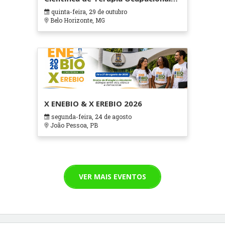
em Contextos Hospitalares e
quinta-feira, 29 de outubro
Cuidados Paliativos - ATOHOSP
Belo Horizonte, MG
X ENEBIO & X EREBIO 2026
segunda-feira, 24 de agosto
João Pessoa, PB
VER MAIS EVENTOS