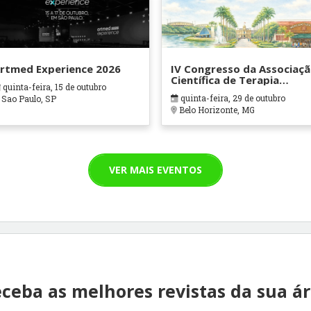
rtmed Experience 2026
IV Congresso da Associaç
Científica de Terapia
quinta-feira, 15 de outubro
Ocupacional em Contexto
quinta-feira, 29 de outubro
Sao Paulo, SP
Hospitalares e Cuidados
Belo Horizonte, MG
Paliativos - ATOHOSP
VER MAIS EVENTOS
ceba as melhores revistas da sua á