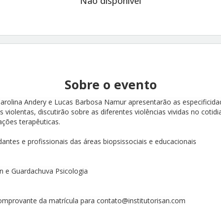
Não disponível
Sobre o evento
arolina Andery e Lucas Barbosa Namur apresentarão as especificida
violentas, discutirão sobre as diferentes violências vividas no cotid
ações terapêuticas.
dantes e profissionais das áreas biopsissociais e educacionais
an e Guardachuva Psicologia
omprovante da matrícula para contato@institutorisan.com