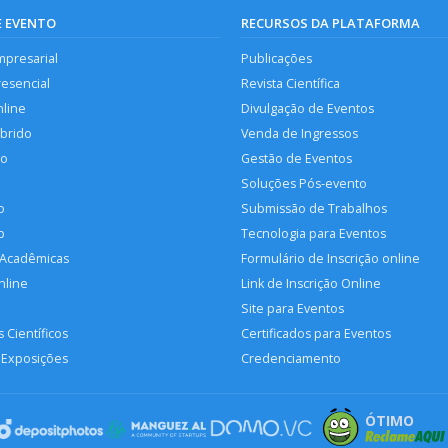
E EVENTO
RECURSOS DA PLATAFORMA
mpresarial
Publicações
resencial
Revista Científica
nline
Divulgação de Eventos
íbrido
Venda de Ingressos
so
Gestão de Eventos
Soluções Pós-evento
o
Submissão de Trabalhos
p
Tecnologia para Eventos
 Acadêmicas
Formulário de Inscrição online
nline
Link de Inscrição Online
Site para Eventos
 Científicos
Certificados para Eventos
 Exposições
Credenciamento
ÓTIMO