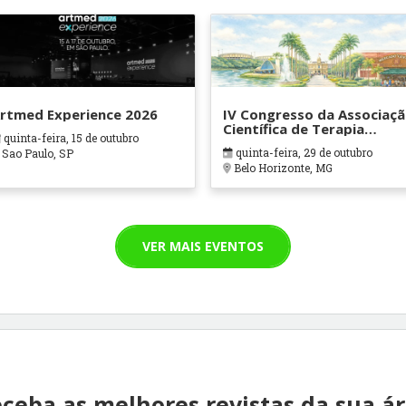
rtmed Experience 2026
IV Congresso da Associaç
Científica de Terapia
quinta-feira, 15 de outubro
Ocupacional em Contexto
quinta-feira, 29 de outubro
Sao Paulo, SP
Hospitalares e Cuidados
Belo Horizonte, MG
Paliativos - ATOHOSP
VER MAIS EVENTOS
ceba as melhores revistas da sua á