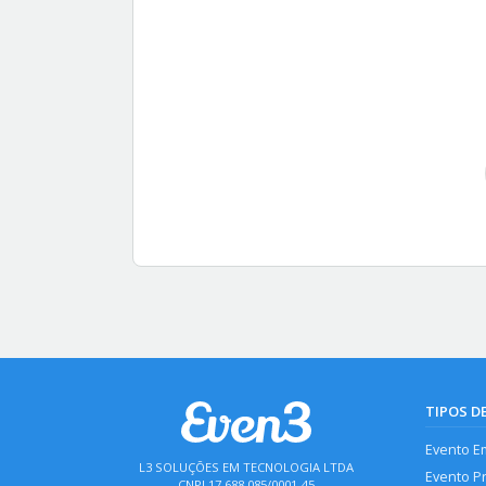
TIPOS D
Evento E
L3 SOLUÇÕES EM TECNOLOGIA LTDA
Evento P
CNPJ 17.688.085/0001-45