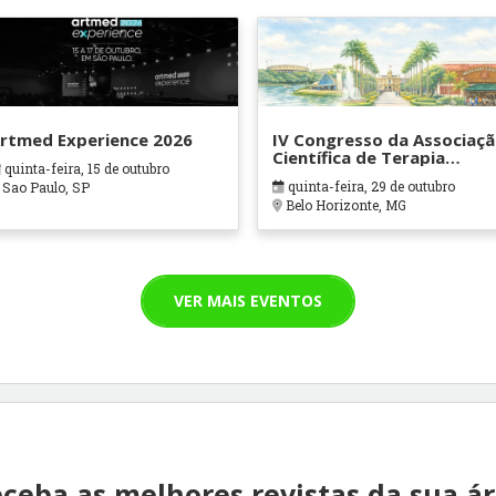
rtmed Experience 2026
IV Congresso da Associaç
Científica de Terapia
quinta-feira, 15 de outubro
Ocupacional em Contexto
quinta-feira, 29 de outubro
Sao Paulo, SP
Hospitalares e Cuidados
Belo Horizonte, MG
Paliativos - ATOHOSP
VER MAIS EVENTOS
ceba as melhores revistas da sua á