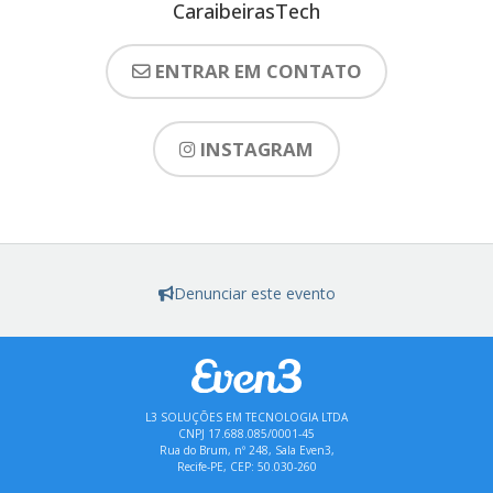
CaraibeirasTech
ENTRAR EM CONTATO
INSTAGRAM
Denunciar este evento
L3 SOLUÇÕES EM TECNOLOGIA LTDA
CNPJ 17.688.085/0001-45
Rua do Brum, nº 248, Sala Even3,
Recife-PE, CEP: 50.030-260