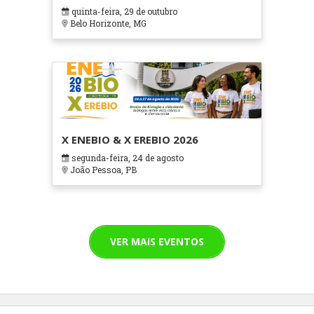
em Contextos Hospitalares e
quinta-feira, 29 de outubro
Cuidados Paliativos - ATOHOSP
Belo Horizonte, MG
X ENEBIO & X EREBIO 2026
segunda-feira, 24 de agosto
João Pessoa, PB
VER MAIS EVENTOS