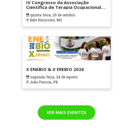
IV Congresso da Associação
Científica de Terapia Ocupacional
em Contextos Hospitalares e
quinta-feira, 29 de outubro
Cuidados Paliativos - ATOHOSP
Belo Horizonte, MG
X ENEBIO & X EREBIO 2026
segunda-feira, 24 de agosto
João Pessoa, PB
VER MAIS EVENTOS