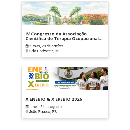
IV Congresso da Associação
Científica de Terapia Ocupacional
em Contextos Hospitalares e
jueves, 29 de octubre
Cuidados Paliativos - ATOHOSP
Belo Horizonte, MG
X ENEBIO & X EREBIO 2026
lunes, 24 de agosto
João Pessoa, PB