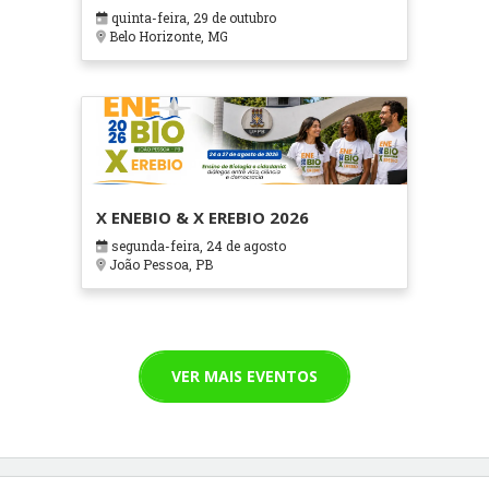
em Contextos Hospitalares e
quinta-feira, 29 de outubro
Cuidados Paliativos - ATOHOSP
Belo Horizonte, MG
X ENEBIO & X EREBIO 2026
segunda-feira, 24 de agosto
João Pessoa, PB
VER MAIS EVENTOS