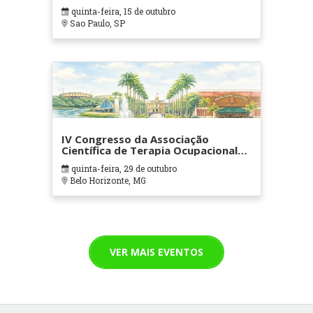
quinta-feira, 15 de outubro
Sao Paulo, SP
IV Congresso da Associação
Científica de Terapia Ocupacional
em Contextos Hospitalares e
quinta-feira, 29 de outubro
Cuidados Paliativos - ATOHOSP
Belo Horizonte, MG
VER MAIS EVENTOS