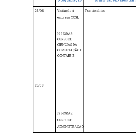
Programação
Ministrante/Palestrant
27/08
Visitação
à
Funcionários
empresa
CCGL
19
HORAS:
CURSO
DE
CIÊNCIAS
DA
COMPUTAÇÃO
E
CONTÁBEIS
28/08
19
HORAS:
CURSO
DE
ADMINISTRAÇÃO