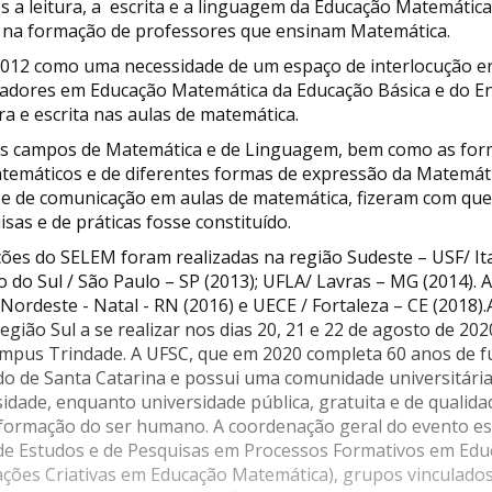
s a leitura, a escrita e a linguagem da Educação Matemátic
e na formação de professores que ensinam Matemática.
012 como uma necessidade de um espaço de interlocução en
sadores em Educação Matemática da Educação Básica e do E
ra e escrita nas aulas de matemática.
 os campos de Matemática e de Linguagem, bem como as for
matemáticos e de diferentes formas de expressão da Matemát
 e de comunicação em aulas de matemática, fizeram com que
isas e de práticas fosse constituído.
ções do SELEM foram realizadas na região Sudeste – USF/ Ita
 do Sul / São Paulo – SP (2013); UFLA/ Lavras – MG (2014). As
ordeste - Natal - RN (2016) e UECE / Fortaleza – CE (2018).
região Sul a se realizar nos dias 20, 21 e 22 de agosto de 20
campus Trindade. A UFSC, que em 2020 completa 60 anos de f
do de Santa Catarina e possui uma comunidade universitária
sidade, enquanto universidade pública, gratuita e de qualid
à formação do ser humano. A coordenação geral do evento es
 Estudos e de Pesquisas em Processos Formativos em Edu
ações Criativas em Educação Matemática), grupos vinculad