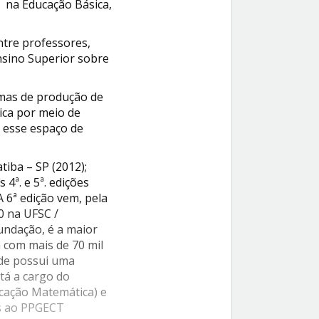
a na Educação Básica,
tre professores,
nsino Superior sobre
mas de produção de
ica por meio de
 esse espaço de
tiba – SP (2012);
 4ª. e 5ª. edições
A 6ª edição vem, pela
20 na UFSC /
undação, é a maior
 com mais de 70 mil
ade possui uma
tá a cargo do
cação Matemática) e
os ao PPGECT