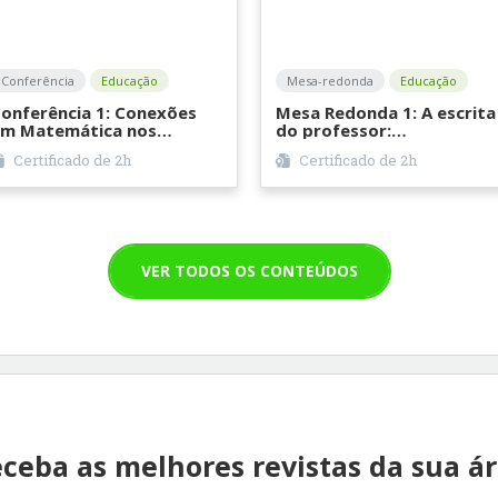
Conferência
Educação
Mesa-redonda
Educação
onferência 1: Conexões
Mesa Redonda 1: A escrita
m Matemática nos
do professor:
rocessos de leitura e
contribuições da SBEM/SC 
Certificado de
2h
Certificado de
2h
scrita em aulas de
Morgana Scheller
atemática - Ana Paula
(IFC/SBEM-SC); Marisol
anavarro (Universidade
Vieira Melo (UFFS); Bruna
e Évora, Portugal)
Larissa Cecco (IFFar);
Djeison Machado
(Prefeitura Municipal de
VER TODOS OS CONTEÚDOS
Florianópolis/UFSC)
ceba as melhores revistas da sua á