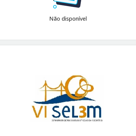
unicações Orais em Rodas de Conversa estão disponíveis
horario
Não disponível
a planilha se localiza as abas referente a cada sala de ap
resentação dos trabalhos estão disponíveis no seguinte
emplate-selem