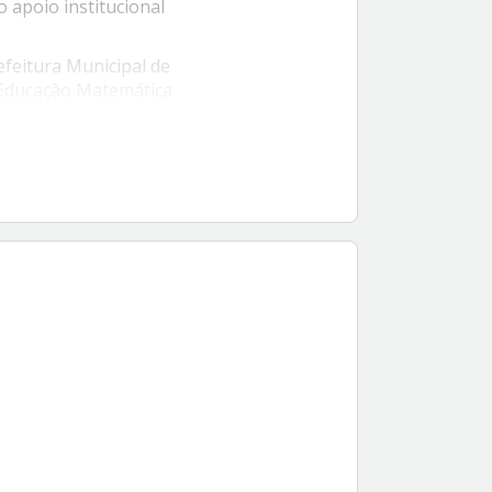
 apoio institucional
efeitura Municipal de
e Educação Matemática
multâneas, atividades
ual.
As inscrições
 a data de
gg.gg/programacao-