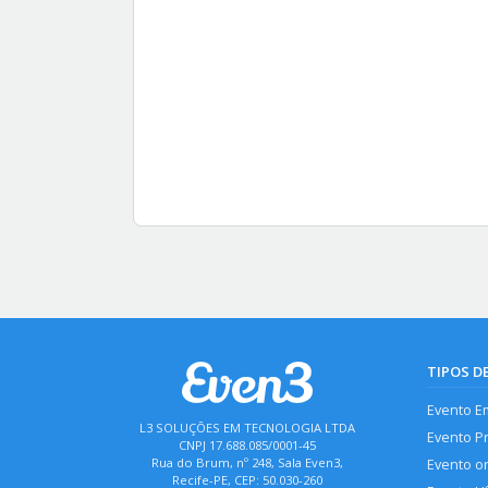
TIPOS D
Evento E
L3 SOLUÇÕES EM TECNOLOGIA LTDA
Evento P
CNPJ 17.688.085/0001-45
Rua do Brum, nº 248, Sala Even3,
Evento o
Recife-PE, CEP: 50.030-260