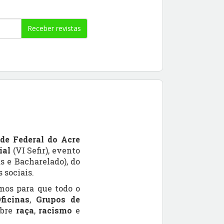
Receber revistas
de Federal do Acre
ial
(VI Sefir), evento
s e Bacharelado), do
 sociais.
mos para que todo o
ficinas
,
Grupos de
obre
raça
,
racismo
e