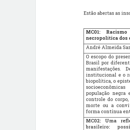
Estão abertas as ins
MC01:
Racismo
necropolítica dos
André Almeida Sa
O escopo do presen
Brasil por diferen
manifestações. D
institucional e o 
biopolítica, o epis
socioeconômicas
população negra e
controle do corpo,
morte ou a convi
forma contínua entr
MC02: Uma refle
brasileiro: pos