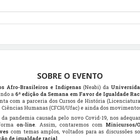
SOBRE O EVENTO
s Afro-Brasileiros e Indígenas
(Neabi) da
Universida
endo a
6ª edição da Semana em Favor de Igualdade Rac
nta com a parceria dos Cursos de História (Licenciatura
 e Ciências Humanas (CFCH/Ufac) e ainda dos movimentos
 da pandemia causada pelo novo Covid-19, nos adequa
 forma
on-line
. Assim, contaremos com
Minicursos/O
ives
com temas amplos, voltados para as discussões s
ão de igualdade racial
.