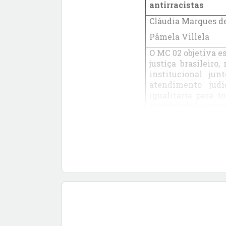
antirracistas
Cláudia Marques de
Pâmela Villela
O MC 02 objetiva e
justiça brasileiro
institucional ju
atendimento jud
igualitária para 
possibilidades para
MC03: O processo 
indígenas
Danilo Rodrigues 
Andrisson Ferreira
Eldo Carlos Gomes
Este minicurso ob
está estruturada 
historicamente, d