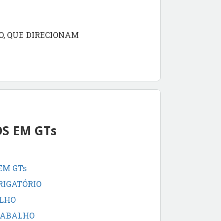
O, QUE DIRECIONAM
S EM GTs
EM GTs
RIGATÓRIO
ALHO
RABALHO