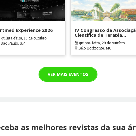
rtmed Experience 2026
IV Congresso da Associaç
Científica de Terapia
quinta-feira, 15 de outubro
Ocupacional em Contexto
quinta-feira, 29 de outubro
Sao Paulo, SP
Hospitalares e Cuidados
Belo Horizonte, MG
Paliativos - ATOHOSP
VER MAIS EVENTOS
ceba as melhores revistas da sua á