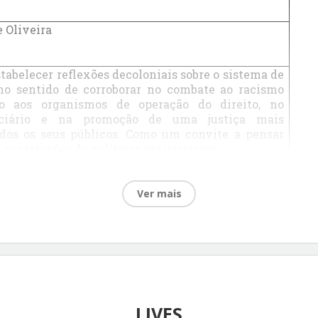
 Oliveira
stabelecer reflexões decoloniais sobre o sistema de
, no sentido de corroborar no combate ao racismo
nto aos organismos de operação do direito, no
iciário e na promoção de uma justiça mais
todos os seus públicos. Como um convite a pensar
 construções de políticas antirracistas.
histórico de inferiorização dos povos negros e
Ver mais
do Nascimento
 da Silva
 Barbosa Shanenawa
jetiva pensar o entendimento de como a sociedade
em uma luta que não é somente de classes, mas,
e raça. Também, como o racismo científico foi um
LIVES