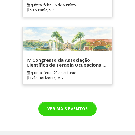
quinta-feira, 15 de outubro
Sao Paulo, SP
IV Congresso da Associação
Científica de Terapia Ocupacional
em Contextos Hospitalares e
quinta-feira, 29 de outubro
Cuidados Paliativos - ATOHOSP
Belo Horizonte, MG
VER MAIS EVENTOS