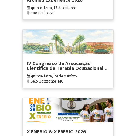
quinta-feira, 15 de outubro
Sao Paulo, SP
IV Congresso da Associação
Científica de Terapia Ocupacional
em Contextos Hospitalares e
quinta-feira, 29 de outubro
Cuidados Paliativos - ATOHOSP
Belo Horizonte, MG
X ENEBIO & X EREBIO 2026