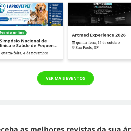
Evento online
Artmed Experience 2026
 Simpósio Nacional de
quinta-feira, 15 de outubro
línica e Saúde de Pequenos
Sao Paulo, SP
nimais Online (I
quarta-feira, 4 de novembro
PROVETPET)
VER MAIS EVENTOS
ceba as melhores revistas da sua á