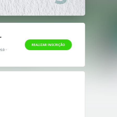
L
REALIZAR INSCRIÇÃO
ió -