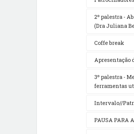
2º palestra - 
(Dra Juliana B
Coffe break
Apresentação d
3º palestra - M
ferramentas ut
Intervalo//Pat
PAUSA PARA 