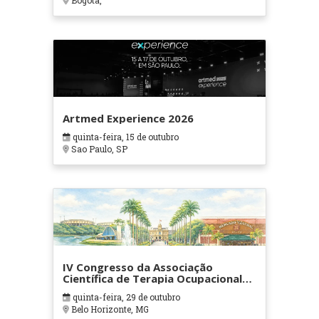
Bogotá,
Artmed Experience 2026
quinta-feira, 15 de outubro
Sao Paulo, SP
IV Congresso da Associação
Científica de Terapia Ocupacional
em Contextos Hospitalares e
quinta-feira, 29 de outubro
Cuidados Paliativos - ATOHOSP
Belo Horizonte, MG