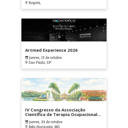
Bogotá,
Artmed Experience 2026
jueves, 15 de octubre
Sao Paulo, SP
IV Congresso da Associação
Científica de Terapia Ocupacional
em Contextos Hospitalares e
jueves, 29 de octubre
Cuidados Paliativos - ATOHOSP
Belo Horizonte, MG