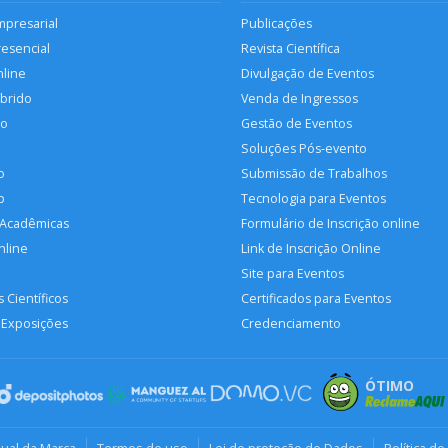
mpresarial
Publicações
resencial
Revista Científica
nline
Divulgação de Eventos
íbrido
Venda de Ingressos
so
Gestão de Eventos
Soluções Pós-evento
o
Submissão de Trabalhos
p
Tecnologia para Eventos
 Acadêmicas
Formulário de Inscrição online
nline
Link de Inscrição Online
Site para Eventos
 Científicos
Certificados para Eventos
 Exposições
Credenciamento
ÓTIMO