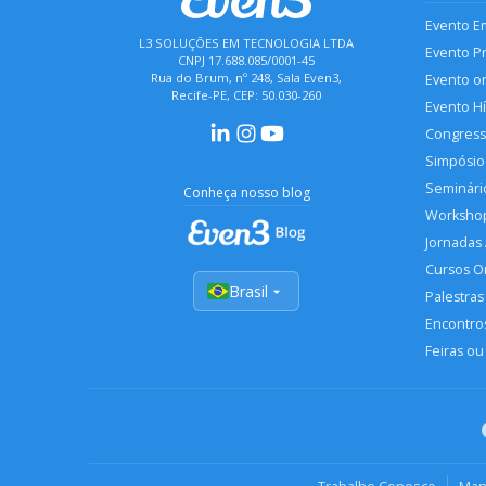
Evento E
L3 SOLUÇÕES EM TECNOLOGIA LTDA
Evento P
CNPJ 17.688.085/0001-45
Rua do Brum, nº 248, Sala Even3,
Evento o
Recife-PE, CEP: 50.030-260
Evento H
Congres
Simpósio
Seminári
Conheça nosso blog
Worksho
Jornadas
Cursos O
Brasil
Palestras
Encontros
Feiras ou