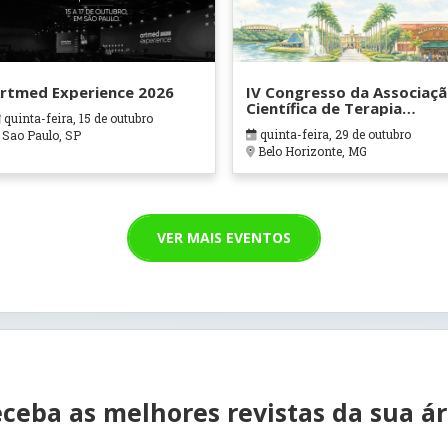
rtmed Experience 2026
IV Congresso da Associaç
Científica de Terapia
quinta-feira, 15 de outubro
Ocupacional em Contexto
quinta-feira, 29 de outubro
Sao Paulo, SP
Hospitalares e Cuidados
Belo Horizonte, MG
Paliativos - ATOHOSP
VER MAIS EVENTOS
ceba as melhores revistas da sua á