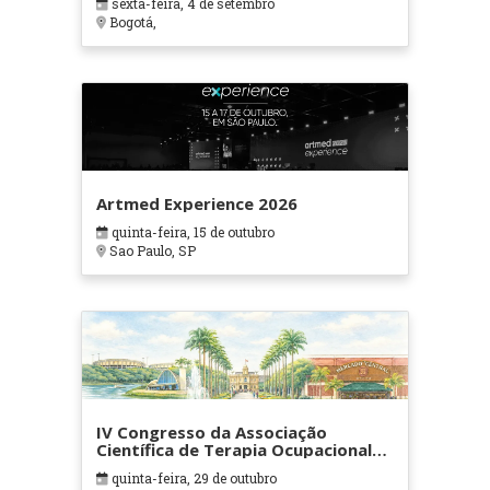
sexta-feira, 4 de setembro
Bogotá,
Artmed Experience 2026
quinta-feira, 15 de outubro
Sao Paulo, SP
IV Congresso da Associação
Científica de Terapia Ocupacional
em Contextos Hospitalares e
quinta-feira, 29 de outubro
Cuidados Paliativos - ATOHOSP