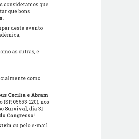
ois consideramos que
tar que bons
s.
cipar deste evento
adêmica,
omo as outras, e
sencialmente como
pus Cecília e Abram
 (SP, 05653-120), nos
so
Survival
, dia 31
 do Congresso
!
stein
ou pelo e-mail