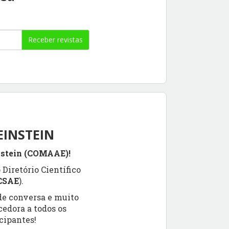
Receber revistas
EINSTEIN
nstein (COMAAE)!
o Diretório Científico
CSAE
).
de conversa e muito
edora a todos os
cipantes!