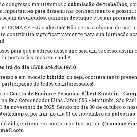
 do congresso mantivemos a
submissão de trabalhos
, p
s importantes para disseminar conhecimento e possibili
os sejam
divulgados
, ganhem
destaque
e sejam
premiado
 o VI COMAAE estão
abertas
! Não perca a chance de parti
te contribuirá significativamente para sua formação ac
l!
sos para que a edição desse ano seja um sucesso, assim c
 importantíssimas em saúde!
es
irá do dia 15/08 até dia 19/10
ngresso é em modelo
híbrido
, ou seja, ocorrerá tanto pre
 participação de todos os interessados!
á no
Centro de Ensino e Pesquisa Albert Einstein - Cam
o na Rua Comendador Elias Jafet, 555 - Morumbi, São Paulo
 1 de novembro de 2025. Sendo no dia 30 de outubro o nos
Workshop
e, por fim, no dia 01 de novembro as
palestras
r dúvida, entrem em contato no Instagram
@comaae.ein
gmail.com