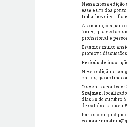
Nessa nossa edição
esse é um dos ponto
trabalhos científic
As inscrições para
único, que certamen
profissional e pessoa
Estamos muito ansio
promova discussões
Período de inscriçõ
Nessa edição, o co
online, garantindo a
O evento acontecer
Szajman
, localizad
dias 30 de outubro à
de outubro o nosso
Para sanar qualque
comaae.einstein@