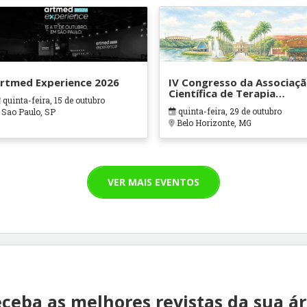
rtmed Experience 2026
IV Congresso da Associaç
Científica de Terapia
quinta-feira, 15 de outubro
Ocupacional em Contexto
quinta-feira, 29 de outubro
Sao Paulo, SP
Hospitalares e Cuidados
Belo Horizonte, MG
Paliativos - ATOHOSP
VER MAIS EVENTOS
ceba as melhores revistas da sua á