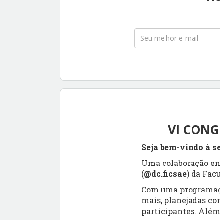
VI CONG
Seja bem-vindo à s
Uma colaboração en
(
@dc.ficsae
) da Fac
Com uma programação
mais, planejadas co
participantes. Além 