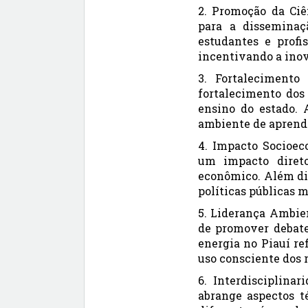
2. Promoção da Ciê
para a disseminaç
estudantes e profi
incentivando a inov
3. Fortalecimento
fortalecimento dos
ensino do estado. 
ambiente de aprendi
4. Impacto Socioec
um impacto diret
econômico. Além diss
políticas públicas m
5. Liderança Ambien
de promover debates
energia no Piauí re
uso consciente dos r
6. Interdisciplina
abrange aspectos té