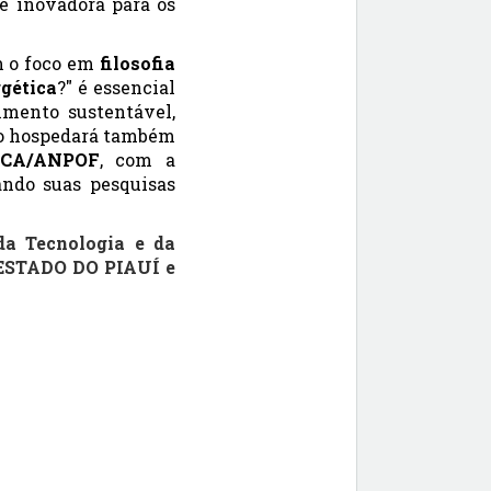
e inovadora para os
m o foco em
filosofia
gética
?" é essencial
imento sustentável,
uio hospedará também
CA/ANPOF
, com a
ando suas pesquisas
da Tecnologia e da
STADO DO PIAUÍ e