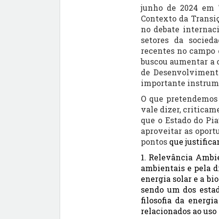
junho de 2024 em 
Contexto da Transi
no debate internac
setores da socied
recentes no campo 
buscou aumentar a c
de Desenvolvimento
importante instrume
O que pretendemos
vale dizer, criticam
que o Estado do Pia
aproveitar as oport
pontos
que justific
1. Relevância Ambie
ambientais e pela d
energia solar e a bi
sendo um dos estad
filosofia da energia
relacionados ao uso