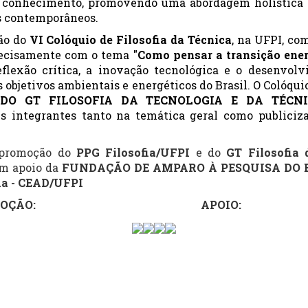
o conhecimento, promovendo uma abordagem holística 
s contemporâneos.
ção do
VI Colóquio de Filosofia da Técnica
, na UFPI, co
recisamente com o tema "
Como pensar a transição ener
flexão crítica, a inovação tecnológica e o desenvolv
 objetivos ambientais e energéticos do Brasil. O Colóq
O GT FILOSOFIA DA TECNOLOGIA E DA TÉCNI
us integrantes tanto na temática geral como publiciz
 promoção do
PPG Filosofia/UFPI
e do
GT Filosofia 
om apoio da
FUNDAÇÃO DE AMPARO À PESQUISA DO E
fia - CEAD/UFPI
ÇÃO: APOIO: