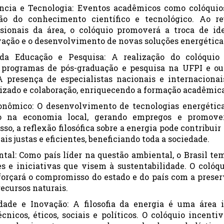
ncia e Tecnologia: Eventos acadêmicos como colóqui
ão do conhecimento científico e tecnológico. Ao reu
ssionais da área, o colóquio promoverá a troca de ide
ação e o desenvolvimento de novas soluções energética
 da Educação e Pesquisa: A realização do colóquio 
 programas de pós-graduação e pesquisa na UFPI e out
A presença de especialistas nacionais e internaciona
zado e colaboração, enriquecendo a formação acadêmica
onômico: O desenvolvimento de tecnologias energétic
o na economia local, gerando empregos e promove
o, a reflexão filosófica sobre a energia pode contribuir
ais justas e eficientes, beneficiando toda a sociedade.
tal: Como país líder na questão ambiental, o Brasil te
 e iniciativas que visem à sustentabilidade. O colóqui
forçará o compromisso do estado e do país com a prese
ecursos naturais.
ridade e Inovação: A filosofia da energia é uma área i
cnicos, éticos, sociais e políticos. O colóquio incenti