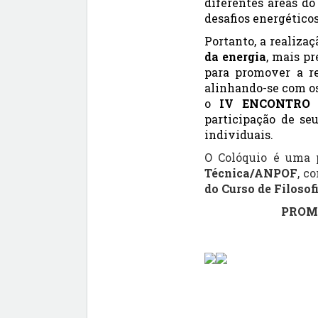
diferentes áreas d
desafios energético
Portanto, a realiza
da energia
, mais p
para promover a re
alinhando-se com os
o
IV ENCONTRO D
participação de se
individuais.
O Colóquio é uma
Técnica/ANPOF
, c
do Curso de Filoso
PROMO