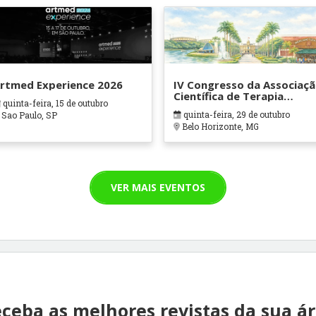
rtmed Experience 2026
IV Congresso da Associaç
Científica de Terapia
quinta-feira, 15 de outubro
Ocupacional em Contexto
quinta-feira, 29 de outubro
Sao Paulo, SP
Hospitalares e Cuidados
Belo Horizonte, MG
Paliativos - ATOHOSP
VER MAIS EVENTOS
ceba as melhores revistas da sua á