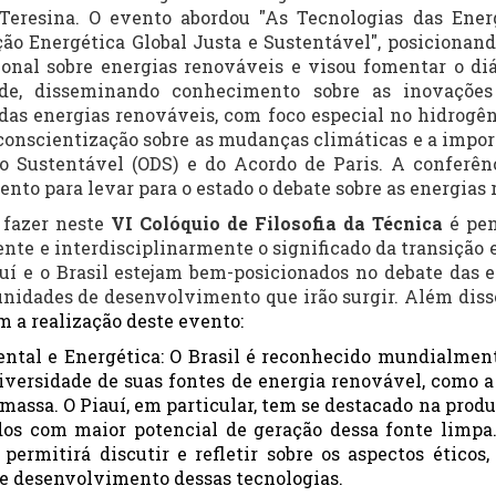
Teresina. O evento abordou "As Tecnologias das Ener
ção Energética Global Justa e Sustentável", posicionan
ional sobre energias renováveis e visou fomentar o diá
ade, disseminando conhecimento sobre as inovações
das energias renováveis, com foco especial no hidrogê
onscientização sobre as mudanças climáticas e a impor
 Sustentável (ODS) e do Acordo de Paris. A conferên
nto para levar para o estado o debate sobre as energias
 fazer neste
VI Colóquio de Filosofia da Técnica
é pen
ente e interdisciplinarmente o significado da transição 
uí e o Brasil estejam bem-posicionados no debate das 
unidades de desenvolvimento que irão surgir. Além diss
am a realização deste evento:
ntal e Energética: O Brasil é reconhecido mundialment
iversidade de suas fontes de energia renovável, como a 
omassa. O Piauí, em particular, tem se destacado na produ
os com maior potencial de geração dessa fonte limpa
 permitirá discutir e refletir sobre os aspectos éticos, 
 e desenvolvimento dessas tecnologias.