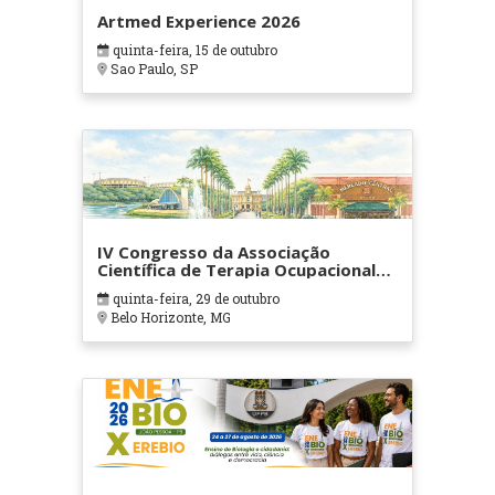
Artmed Experience 2026
quinta-feira, 15 de outubro
Sao Paulo, SP
IV Congresso da Associação
Científica de Terapia Ocupacional
em Contextos Hospitalares e
quinta-feira, 29 de outubro
Cuidados Paliativos - ATOHOSP
Belo Horizonte, MG