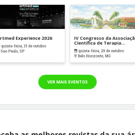
rtmed Experience 2026
IV Congresso da Associaç
Científica de Terapia
quinta-feira, 15 de outubro
Ocupacional em Contexto
quinta-feira, 29 de outubro
Sao Paulo, SP
Hospitalares e Cuidados
Belo Horizonte, MG
Paliativos - ATOHOSP
VER MAIS EVENTOS
ceba as melhores revistas da sua á