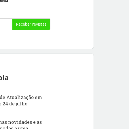
Receber revistas
pia
 de Atualização em
 24 de julho!
imas novidades e as
omados e uma