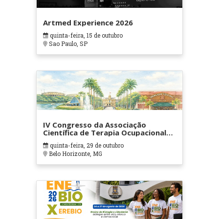
Artmed Experience 2026
quinta-feira, 15 de outubro
Sao Paulo, SP
IV Congresso da Associação
Científica de Terapia Ocupacional
em Contextos Hospitalares e
quinta-feira, 29 de outubro
Cuidados Paliativos - ATOHOSP
Belo Horizonte, MG