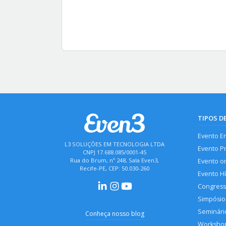
TIPOS D
Evento E
L3 SOLUÇÕES EM TECNOLOGIA LTDA
Evento P
CNPJ 17.688.085/0001-45
Rua do Brum, nº 248, Sala Even3,
Evento o
Recife-PE, CEP: 50.030-260
Evento H
Congres
Simpósio
Seminári
Conheça nosso blog
Worksho