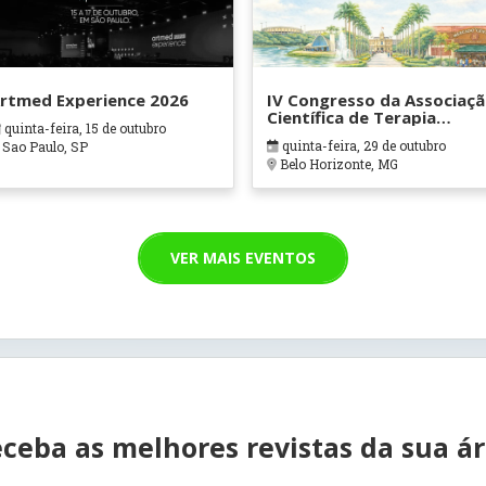
rtmed Experience 2026
IV Congresso da Associaç
Científica de Terapia
quinta-feira, 15 de outubro
Ocupacional em Contexto
quinta-feira, 29 de outubro
Sao Paulo, SP
Hospitalares e Cuidados
Belo Horizonte, MG
Paliativos - ATOHOSP
VER MAIS EVENTOS
ceba as melhores revistas da sua á