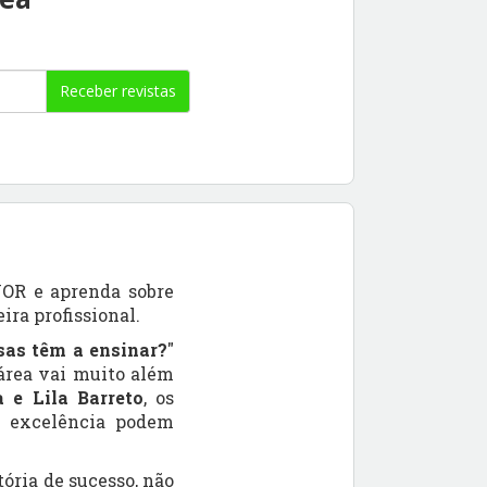
Receber revistas
NOR e aprenda sobre
ra profissional.
sas têm a ensinar?
"
área vai muito além
 e Lila Barreto
, os
r excelência podem
tória de sucesso, não