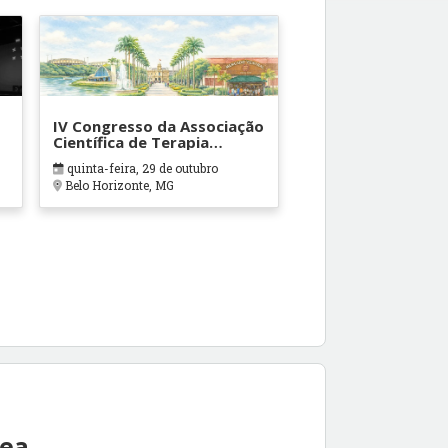
IV Congresso da Associação
Científica de Terapia
Ocupacional em Contextos
quinta-feira, 29 de outubro
Hospitalares e Cuidados
Belo Horizonte, MG
Paliativos - ATOHOSP
rea