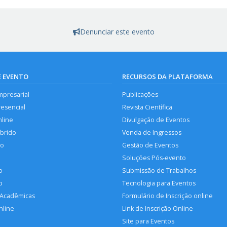
Denunciar este evento
E EVENTO
RECURSOS DA PLATAFORMA
mpresarial
Publicações
resencial
Revista Científica
nline
Divulgação de Eventos
íbrido
Venda de Ingressos
so
Gestão de Eventos
Soluções Pós-evento
o
Submissão de Trabalhos
p
Tecnologia para Eventos
 Acadêmicas
Formulário de Inscrição online
nline
Link de Inscrição Online
Site para Eventos