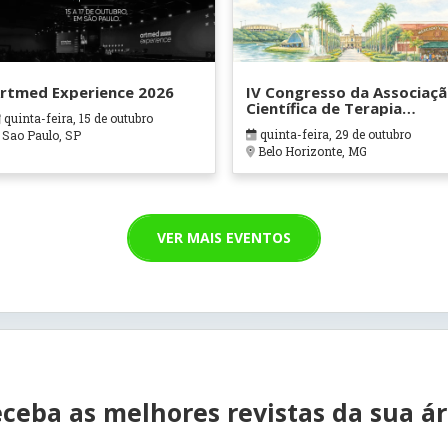
rtmed Experience 2026
IV Congresso da Associaç
Científica de Terapia
quinta-feira, 15 de outubro
Ocupacional em Contexto
quinta-feira, 29 de outubro
Sao Paulo, SP
Hospitalares e Cuidados
Belo Horizonte, MG
Paliativos - ATOHOSP
VER MAIS EVENTOS
ceba as melhores revistas da sua á