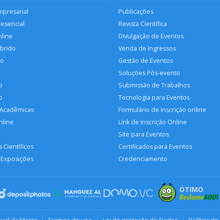
mpresarial
Publicações
resencial
Revista Científica
nline
Divulgação de Eventos
íbrido
Venda de Ingressos
so
Gestão de Eventos
Soluções Pós-evento
o
Submissão de Trabalhos
p
Tecnologia para Eventos
 Acadêmicas
Formulário de Inscrição online
nline
Link de Inscrição Online
Site para Eventos
 Científicos
Certificados para Eventos
 Exposições
Credenciamento
ÓTIMO