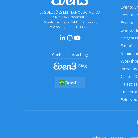
Evento E
L3 SOLUÇÕES EM TECNOLOGIA LTDA
Evento P
CNPJ 17.688.085/0001-45
Rua do Brum, nº 248, Sala Even3,
Evento o
Recife-PE, CEP: 50.030-260
Evento H
Congres
Simpósio
Seminári
Conheça nosso blog
Worksho
Jornadas
Cursos O
Brasil
Palestras
Encontros
Feiras ou