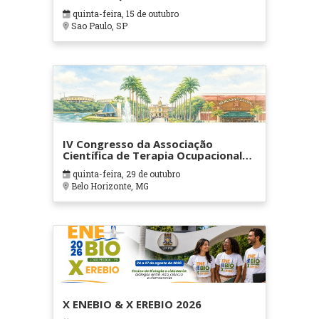
quinta-feira, 15 de outubro
Sao Paulo, SP
IV Congresso da Associação
Científica de Terapia Ocupacional
em Contextos Hospitalares e
quinta-feira, 29 de outubro
Cuidados Paliativos - ATOHOSP
Belo Horizonte, MG
X ENEBIO & X EREBIO 2026