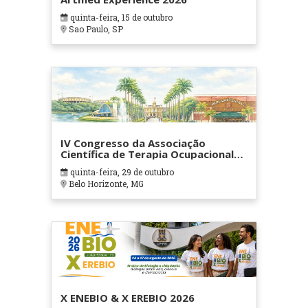
quinta-feira, 15 de outubro
Sao Paulo, SP
IV Congresso da Associação
Científica de Terapia Ocupacional
em Contextos Hospitalares e
quinta-feira, 29 de outubro
Cuidados Paliativos - ATOHOSP
Belo Horizonte, MG
X ENEBIO & X EREBIO 2026