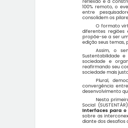
reflexão e à const
100% remoto, o eve
entre pesquisadore
consolidem os pilare
O formato vir
diferentes regiõe
propõe-se a ser um
edição seus temas, 
Assim, o se
Sustentabilidade e
sociedade e organ
reafirmando seu co
sociedade mais justa
Plural, demo
convergência entre
desenvolvimento que
Nesta primeir
Social (SUSTENTÁ
Interfaces para o
sobre as intercone
diante dos desafio