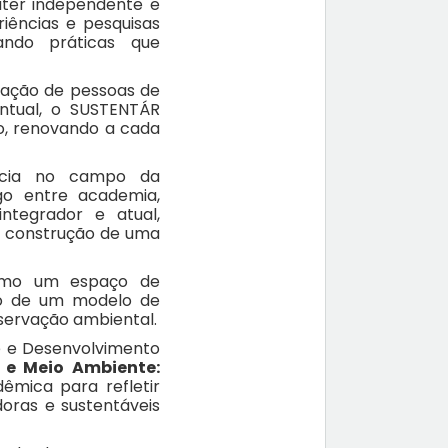
áter independente e
iências e pesquisas
ulando práticas que
ipação de pessoas de
ntual, o SUSTENTÁR
o, renovando a cada
ência no campo da
ogo entre academia,
ntegrador e atual,
a construção de uma
 como um espaço de
ção de um modelo de
eservação ambiental.
de e Desenvolvimento
 e Meio Ambiente:
êmica para refletir
oras e sustentáveis