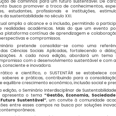
rução de caminhos para um futuro sustentável. De car
nto busca promover a troca de conhecimentos, exper
s, estudantes, profissionais e instituições, estim
s da sustentabilidade no século XXI.
tual amplia o alcance e a inclusão, permitindo a partic
s e realidades acadêmicas. Mais do que um evento po
a plataforma contínua de aprendizagem e colaboraçã
perspectivas e compromissos.
minário pretende consolidar-se como uma refer
 das Ciências Sociais Aplicadas, fortalecendo o diál
izações. A cada nova edição, abordará um tema i
mpromisso com o desenvolvimento sustentável e com 
, consciente e inovadora.
crático e científico, o SUSTENTÁR se estabelece
 saberes e práticas, contribuindo para a consolida
 equilibre crescimento econômico, inclusão social e pr
a edição, o Seminário Interdisciplinar de Sustentabilida
R) apresenta o tema
“Gestão, Economia, Sociedade
 Futuro Sustentável”
, um convite à comunidade acad
xões entre esses campos na busca por soluções inovad
s contemporâneos.