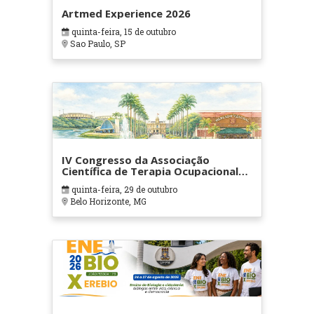
Artmed Experience 2026
quinta-feira, 15 de outubro
Sao Paulo, SP
IV Congresso da Associação
Científica de Terapia Ocupacional
em Contextos Hospitalares e
quinta-feira, 29 de outubro
Cuidados Paliativos - ATOHOSP
Belo Horizonte, MG