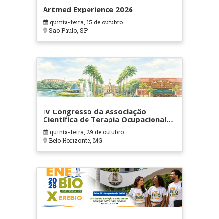
Artmed Experience 2026
quinta-feira, 15 de outubro
Sao Paulo, SP
IV Congresso da Associação
Científica de Terapia Ocupacional
em Contextos Hospitalares e
quinta-feira, 29 de outubro
Cuidados Paliativos - ATOHOSP
Belo Horizonte, MG