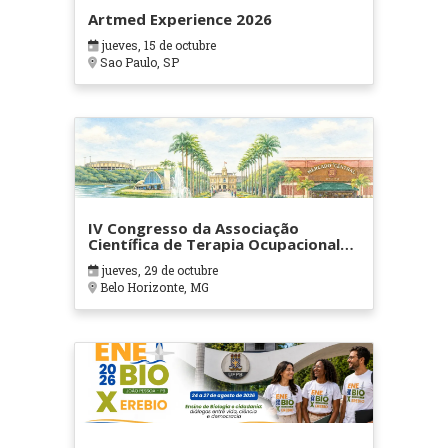
Artmed Experience 2026
jueves, 15 de octubre
Sao Paulo, SP
IV Congresso da Associação
Científica de Terapia Ocupacional
em Contextos Hospitalares e
jueves, 29 de octubre
Cuidados Paliativos - ATOHOSP
Belo Horizonte, MG