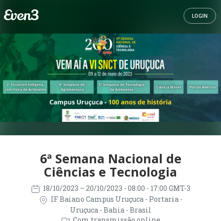
LOGIN
6ª Semana Nacional de
Ciências e Tecnologia
18/10/2023
– 20/10/2023
- 08:00 - 17:00 GMT-3
IF Baiano Campus Uruçuca - Portaria -
Uruçuca - Bahia - Brasil
Com transmissão online