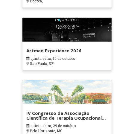
Bogotá,
Artmed Experience 2026
quinta-feira, 15 de outubro
Sao Paulo, SP
IV Congresso da Associação
Científica de Terapia Ocupacional
em Contextos Hospitalares e
quinta-feira, 29 de outubro
Cuidados Paliativos - ATOHOSP
Belo Horizonte, MG