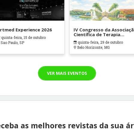
rtmed Experience 2026
IV Congresso da Associaç
Científica de Terapia
quinta-feira, 15 de outubro
Ocupacional em Contexto
quinta-feira, 29 de outubro
Sao Paulo, SP
Hospitalares e Cuidados
Belo Horizonte, MG
Paliativos - ATOHOSP
VER MAIS EVENTOS
ceba as melhores revistas da sua á