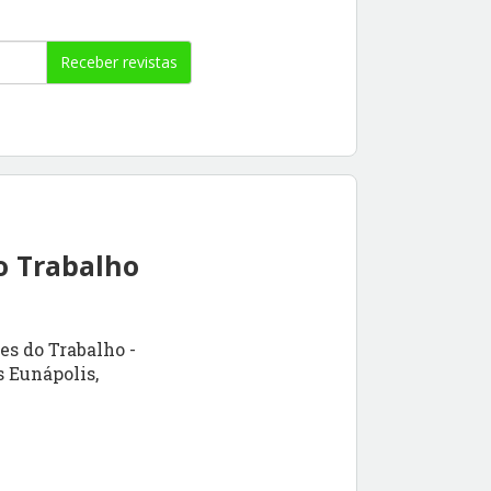
Receber revistas
o Trabalho
s do Trabalho -
s Eunápolis,