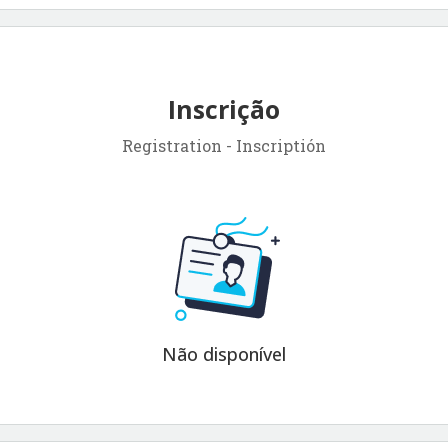
*Download of the Zoom App (
we
recommend installing both on laptop
and
Inscrição
https://zoom.us/dow
smartphone.):
nload
Registration - Inscriptión
**
https://support.zoom.us/hc/en-us/articles/201362233-
Upgrading-Zoom-to-the-latest-version
-----
Todas as sessões estarão
disponíveis ao público no canal
"GeoCart UFRJ" no YouTube.
All
sessions will be available to the
public on the "GeoCart UFRJ"
Não disponível
channel on YouTube.