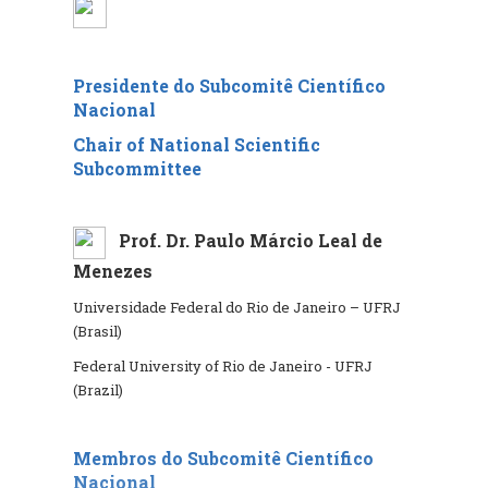
M.Sc. Ana Cristina da Rocha
Bérenger Resende
Presidente do Subcomitê Científico
Instituto Brasileiro de Geografia e Estatística - IBGE
Nacional
(Brasil)
Chair of National Scientific
IBGE Brazilian Institute of Geography and Statistics
Subcommittee
(Brazil)
M.Sc. Ana Maria Coutinho
Prof. Dr. Paulo Márcio Leal de
Menezes
Universidade Federal do Rio de Janeiro – UFRJ
(Brasil)
Universidade Federal do Rio de Janeiro – UFRJ
(Brasil)
Federal University of Rio de Janeiro - UFRJ (Brazil)
Federal University of Rio de Janeiro - UFRJ
(Brazil)
M.Sc. Beatriz Cristina Pereira de
Souza Pinto
,
doutoranda
Membros do Subcomitê Científico
Instituto Brasileiro de Geografia e Estatística - IBGE
Nacional