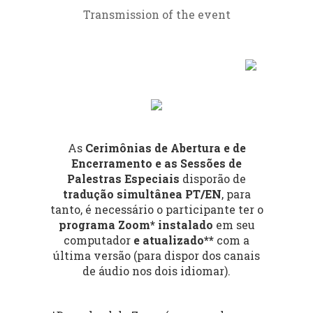
Transmission of the event
presentar el
II Simposio Panamericano
sobre Toponimia - II SIPAT
, ahora en sesión
virtual.
El II SIPAT presenta una oportunidad única
Chamada para o evento - Call to
para intercambiar información,
experiencias y cuestiones entre los
the event
investigadores, contribuyendo también a la
proyección de este campo tan relevante en
Prof Dr. Paulo Menezes (GeoCart-UFRJ)
el contexto geográfico y en los demás
As
Cerimônias de Abertura e de
relacionados.
Encerramento e as Sessões de
Palestras Especiais
disporão de
Documento de Presentación
- ES (PDF, 1
tradução simultânea PT/EN
, para
MB)
tanto, é necessário o participante ter o
programa Zoom* instalado
em seu
computador
e atualizado**
com a
última versão (para dispor dos canais
de áudio nos dois idiomar).