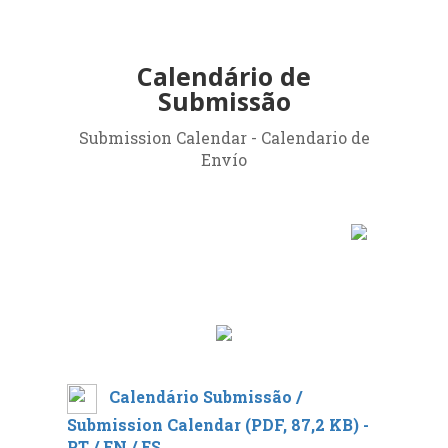
Calendário de
Submissão
17 - 19 NOV 2021
Canal do GeoCart /
GeoCart Channel
Submission Calendar - Calendario de
Envío
@
GeoCartUFRJ
* Zoom(c), todos os direitos reservados.
Calendário Submissão /
Submission Calendar
(PDF, 87,2 KB)
-
PT / EN / ES