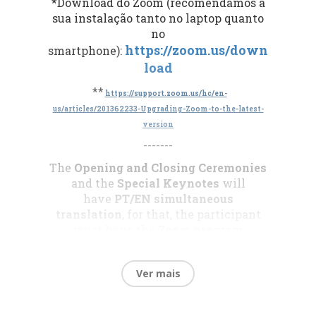
*Download do Zoom (recomendamos a
sua instalação tanto no laptop quanto
no
https://zoom.us/down
smartphone):
load
**
https://support.zoom.us/hc/en-
us/articles/201362233-Upgrading-Zoom-to-the-latest-
version
-------
Cateretê
The
Opening and Closing Ceremonies
and the
Special Keynotes
will
have
PT/EN
simultaneous
Composição
(
Composition
):
Daniel
translation
, for that, the participant
Miranda
(
)
Website
must have the
Zoom program
installed*
on their computer
and
Tema Musical (
Musical Theme
) do
updated**
with the latest version (to
SIPAT 2021
Ver mais
have the audio channels of the two
languages).