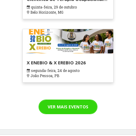
em Contextos Hospitalares e
quinta-feira, 29 de outubro
Cuidados Paliativos - ATOHOSP
Belo Horizonte, MG
X ENEBIO & X EREBIO 2026
segunda-feira, 24 de agosto
João Pessoa, PB
VER MAIS EVENTOS